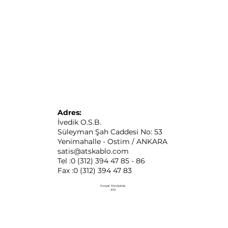
Adres:
İvedik O.S.B.
Süleyman Şah Caddesi No: 53
Yenimahalle - Ostim / ANKARA
satis@atskablo.com
Tel :0 (312) 394 47 85 - 86
Fax :0 (312) 394 47 83
Sosyal Medya'da
ATS