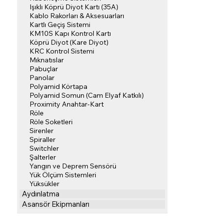
Işıklı Köprü Diyot Kartı (35A)
Kablo Rakorları & Aksesuarları
Kartlı Geçiş Sistemi
KM10S Kapı Kontrol Kartı
Köprü Diyot (Kare Diyot)
KRC Kontrol Sistemi
Mıknatıslar
Pabuçlar
Panolar
Polyamid Körtapa
Polyamid Somun (Cam Elyaf Katkılı)
Proximity Anahtar-Kart
Röle
Röle Soketleri
Sirenler
Spiraller
Switchler
Şalterler
Yangın ve Deprem Sensörü
Yük Ölçüm Sistemleri
Yüksükler
Aydınlatma
Asansör Ekipmanları