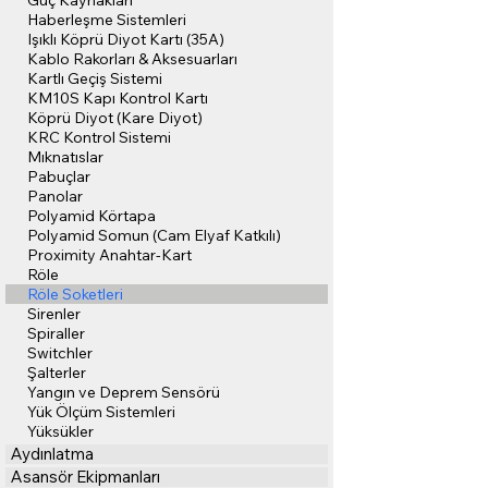
Güç Kaynakları
Haberleşme Sistemleri
Işıklı Köprü Diyot Kartı (35A)
Kablo Rakorları & Aksesuarları
Kartlı Geçiş Sistemi
KM10S Kapı Kontrol Kartı
Köprü Diyot (Kare Diyot)
KRC Kontrol Sistemi
Mıknatıslar
Pabuçlar
Panolar
Polyamid Körtapa
Polyamid Somun (Cam Elyaf Katkılı)
Proximity Anahtar-Kart
Röle
Röle Soketleri
Sirenler
Spiraller
Switchler
Şalterler
Yangın ve Deprem Sensörü
Yük Ölçüm Sistemleri
Yüksükler
Aydınlatma
Asansör Ekipmanları