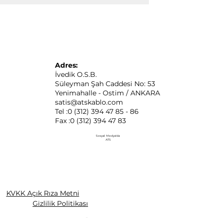
Adres:
İvedik O.S.B.
Süleyman Şah Caddesi No: 53
Yenimahalle - Ostim / ANKARA
satis@atskablo.com
Tel :0 (312) 394 47 85 - 86
Fax :0 (312) 394 47 83
Sosyal Medya'da
ATS
KVKK Açık Rıza Metni
Gizlilik Politikası