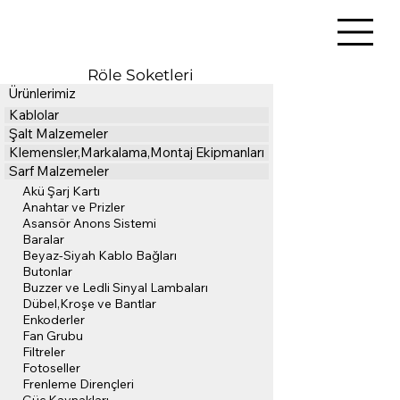
Röle Soketleri
Ürünlerimiz
Kablolar
Şalt Malzemeler
Klemensler,Markalama,Montaj Ekipmanları
Sarf Malzemeler
Akü Şarj Kartı
Anahtar ve Prizler
Asansör Anons Sistemi
Baralar
Beyaz-Siyah Kablo Bağları
Butonlar
Buzzer ve Ledli Sinyal Lambaları
Dübel,Kroşe ve Bantlar
Enkoderler
Fan Grubu
Filtreler
Fotoseller
Frenleme Dirençleri