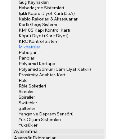
Güç Kaynakları
Haberleşme Sistemleri
Işıklı Köprü Diyot Kartı (35A)
Kablo Rakorları & Aksesuarları
Kartlı Geçiş Sistemi
KM10S Kapı Kontrol Kartı
Köprü Diyot (Kare Diyot)
KRC Kontrol Sistemi
Mıknatıslar
Pabuçlar
Panolar
Polyamid Körtapa
Polyamid Somun (Cam Elyaf Katkılı)
Proximity Anahtar-Kart
Röle
Röle Soketleri
Sirenler
Spiraller
Switchler
Şalterler
Yangın ve Deprem Sensörü
Yük Ölçüm Sistemleri
Yüksükler
Aydınlatma
Asansör Ekipmanları