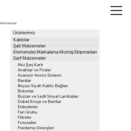
Mıknatıslar
Ürünlerimiz
Kablolar
Şalt Malzemeler
Klemensler,Markalama,Montaj Ekipmanları
Sarf Malzemeler
Akü Şarj Kartı
Anahtar ve Prizler
Asansör Anons Sistemi
Baralar
Beyaz-Siyah Kablo Bağları
Butonlar
Buzzer ve Ledli Sinyal Lambaları
Dübel,Kroşe ve Bantlar
Enkoderler
Fan Grubu
Filtreler
Fotoseller
Frenleme Dirençleri