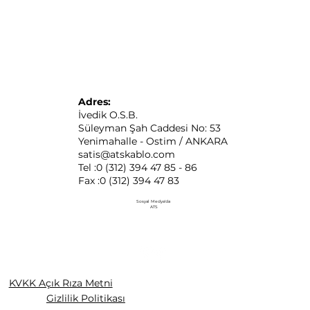
Adres:
İvedik O.S.B.
Süleyman Şah Caddesi No: 53
Yenimahalle - Ostim / ANKARA
satis@atskablo.com
Tel :0 (312) 394 47 85 - 86
Fax :0 (312) 394 47 83
Sosyal Medya'da
ATS
KVKK Açık Rıza Metni
Gizlilik Politikası