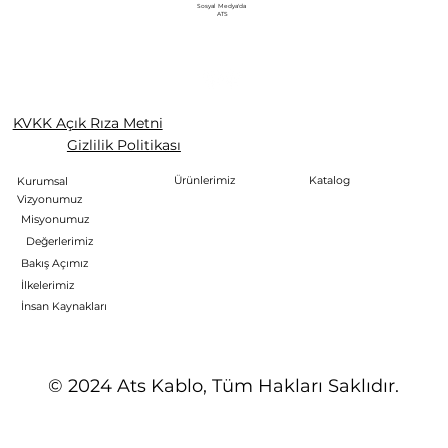
Sosyal Medya'da
ATS
KVKK Açık Rıza Metni
Gizlilik Politikası
Ürünlerimiz
Katalog
Kurumsal
Vizyonumuz
Misyonumuz
Değerlerimiz
Bakış Açımız
İlkelerimiz
İnsan Kaynakları
© 2024 Ats Kablo, Tüm Hakları Saklıdır.