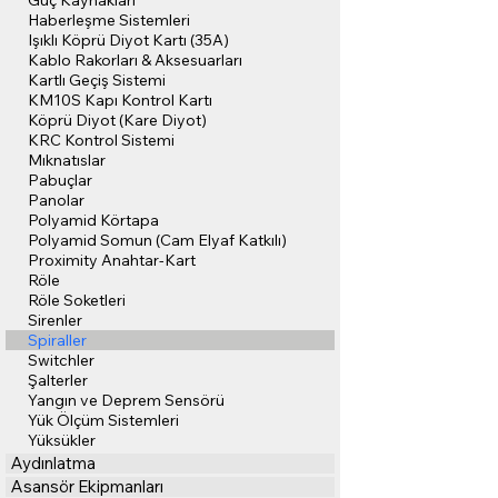
Güç Kaynakları
Haberleşme Sistemleri
Işıklı Köprü Diyot Kartı (35A)
Kablo Rakorları & Aksesuarları
Kartlı Geçiş Sistemi
KM10S Kapı Kontrol Kartı
Köprü Diyot (Kare Diyot)
KRC Kontrol Sistemi
Mıknatıslar
Pabuçlar
Panolar
Polyamid Körtapa
Polyamid Somun (Cam Elyaf Katkılı)
Proximity Anahtar-Kart
Röle
Röle Soketleri
Sirenler
Spiraller
Switchler
Şalterler
Yangın ve Deprem Sensörü
Yük Ölçüm Sistemleri
Yüksükler
Aydınlatma
Asansör Ekipmanları