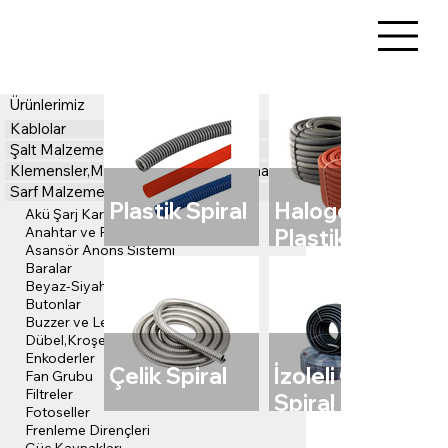
Ürünlerimiz
Kablolar
Şalt Malzemeler
Klemensler,Markalama,Montaj Ekipmanları
Sarf Malzemeler
Plastik Spiral
Halogen Free
Akü Şarj Kartı
Anahtar ve Prizler
Plastik Spiral
Asansör Anons Sistemi
Baralar
Beyaz-Siyah Kablo Bağları
Butonlar
Buzzer ve Ledli Sinyal Lambaları
Dübel,Kroşe ve Bantlar
Enkoderler
Çelik Spiral
İzoleli Çelik
Fan Grubu
Filtreler
Spiral
Fotoseller
Frenleme Dirençleri