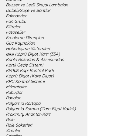
Buzzer ve Ledli Sinyal Lambaları
Dübel,Kroşe ve Bantlar
Enkoderler
Fan Grubu
Filtreler
Fotoseller
Frenleme Dirençleri
Güç Kaynakları
Haberleşme Sistemleri
Işıklı Köprü Diyot Kartı (35A)
Kablo Rakorları & Aksesuarları
Kartlı Geçiş Sistemi
KM10S Kapı Kontrol Kartı
Köprü Diyot (Kare Diyot)
KRC Kontrol Sistemi
Mıknatıslar
Pabuçlar
Panolar
Polyamid Körtapa
Polyamid Somun (Cam Elyaf Katkılı)
Proximity Anahtar-Kart
Röle
Röle Soketleri
Sirenler
Spiraller